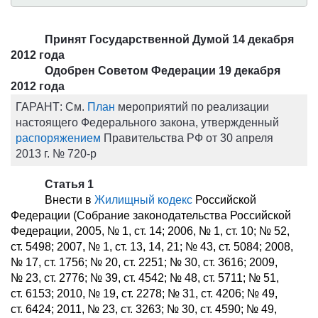
Принят Государственной Думой 14 декабря
2012 года
Одобрен Советом Федерации 19 декабря
2012 года
ГАРАНТ:
См.
План
мероприятий по реализации
настоящего Федерального закона, утвержденный
распоряжением
Правительства РФ от 30 апреля
2013 г. № 720-р
Статья 1
Внести в
Жилищный кодекс
Российской
Федерации (Собрание законодательства Российской
Федерации, 2005, № 1, ст. 14; 2006, № 1, ст. 10; № 52,
ст. 5498; 2007, № 1, ст. 13, 14, 21; № 43, ст. 5084; 2008,
№ 17, ст. 1756; № 20, ст. 2251; № 30, ст. 3616; 2009,
№ 23, ст. 2776; № 39, ст. 4542; № 48, ст. 5711; № 51,
ст. 6153; 2010, № 19, ст. 2278; № 31, ст. 4206; № 49,
ст. 6424; 2011, № 23, ст. 3263; № 30, ст. 4590; № 49,