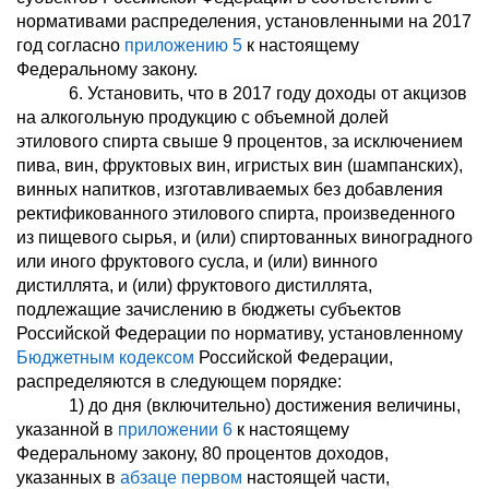
нормативами распределения, установленными на 2017
год согласно
приложению 5
к настоящему
Федеральному закону.
6. Установить, что в 2017 году доходы от акцизов
на алкогольную продукцию с объемной долей
этилового спирта свыше 9 процентов, за исключением
пива, вин, фруктовых вин, игристых вин (шампанских),
винных напитков, изготавливаемых без добавления
ректификованного этилового спирта, произведенного
из пищевого сырья, и (или) спиртованных виноградного
или иного фруктового сусла, и (или) винного
дистиллята, и (или) фруктового дистиллята,
подлежащие зачислению в бюджеты субъектов
Российской Федерации по нормативу, установленному
Бюджетным кодексом
Российской Федерации,
распределяются в следующем порядке:
1) до дня (включительно) достижения величины,
указанной в
приложении 6
к настоящему
Федеральному закону, 80 процентов доходов,
указанных в
абзаце первом
настоящей части,